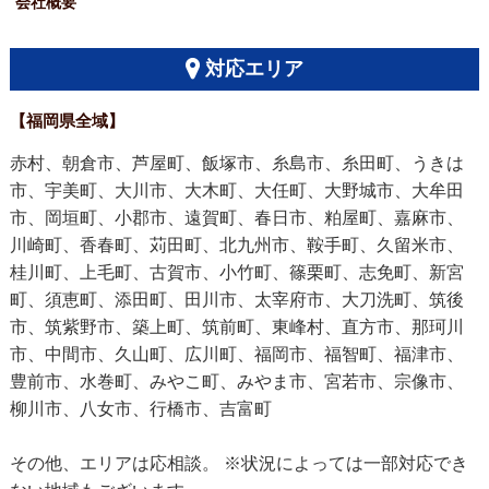
会社概要
対応エリア
【福岡県全域】
赤村、朝倉市、芦屋町、飯塚市、糸島市、糸田町、うきは
市、宇美町、大川市、大木町、大任町、大野城市、大牟田
市、岡垣町、小郡市、遠賀町、春日市、粕屋町、嘉麻市、
川崎町、香春町、苅田町、北九州市、鞍手町、久留米市、
桂川町、上毛町、古賀市、小竹町、篠栗町、志免町、新宮
町、須恵町、添田町、田川市、太宰府市、大刀洗町、筑後
市、筑紫野市、築上町、筑前町、東峰村、直方市、那珂川
市、中間市、久山町、広川町、福岡市、福智町、福津市、
豊前市、水巻町、みやこ町、みやま市、宮若市、宗像市、
柳川市、八女市、行橋市、吉富町
その他、エリアは応相談。 ※状況によっては一部対応でき