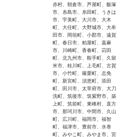
赤村、朝倉市、芦屋町、飯塚
市、糸島市、糸田町、うきは
市、宇美町、大川市、大木
町、大任町、大野城市、大牟
田市、岡垣町、小郡市、遠賀
町、春日市、粕屋町、嘉麻
市、川崎町、香春町、苅田
町、北九州市、鞍手町、久留
米市、桂川町、上毛町、古賀
市、小竹町、篠栗町、志免
町、新宮町、須恵町、添田
町、田川市、太宰府市、大刀
洗町、筑後市、筑紫野市、築
上町、筑前町、東峰村、直方
市、那珂川市、中間市、久山
町、広川町、福岡市、福智
町、福津市、豊前市、水巻
町、みやこ町、みやま市、宮