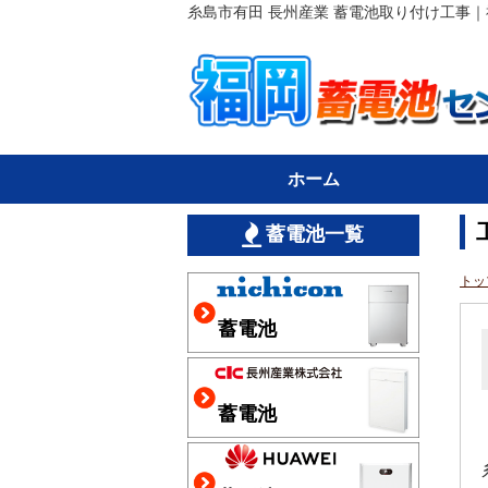
糸島市有田 長州産業 蓄電池取り付け工事
ホーム
蓄電池一覧
トッ
蓄電池
蓄電池